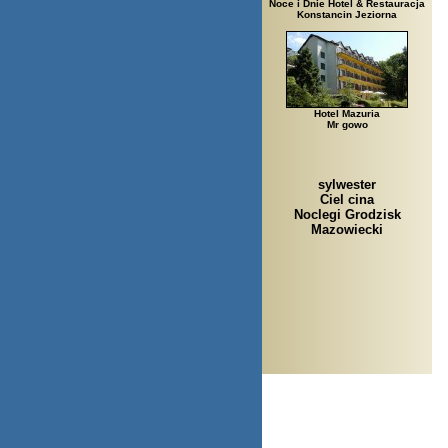
Noce i Dnie Hotel & Restauracja
Konstancin Jeziorna
Hotel Mazuria
Mr gowo
sylwester
Ciel cina
Noclegi Grodzisk
Mazowiecki