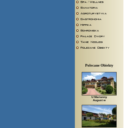
Polecane Obiekty
U Marianny
August w