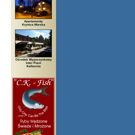
Apartamenty
Krynica Morska
Ośrodek Wypoczynkowy
Inter Piast
Kalbornia
rzegi, Białowieża, Bielsko Biała, Biały Bór, Biały Dunajec, Białystok, Bł