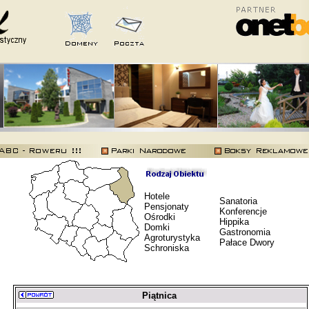
Hotele
Sanatoria
Pensjonaty
Konferencje
Ośrodki
Hippika
Domki
Gastronomia
Agroturystyka
Pałace Dwory
Schroniska
Piątnica