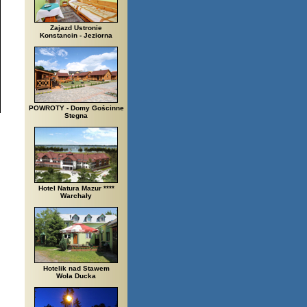
Zajazd Ustronie
Konstancin - Jeziorna
POWROTY - Domy Gościnne
Stegna
Hotel Natura Mazur ****
Warchały
Hotelik nad Stawem
Wola Ducka