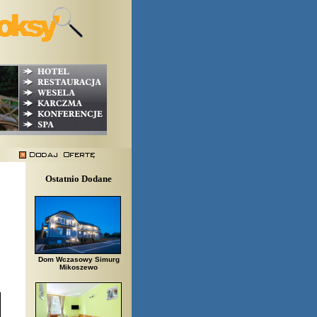
Ostatnio Dodane
Dom Wczasowy Simurg
Mikoszewo