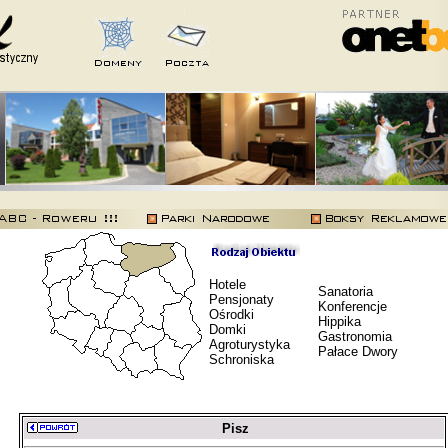
Hotele
Sanatoria
Pensjonaty
Konferencje
Ośrodki
Hippika
Domki
Gastronomia
Agroturystyka
Pałace Dwory
Schroniska
Pisz