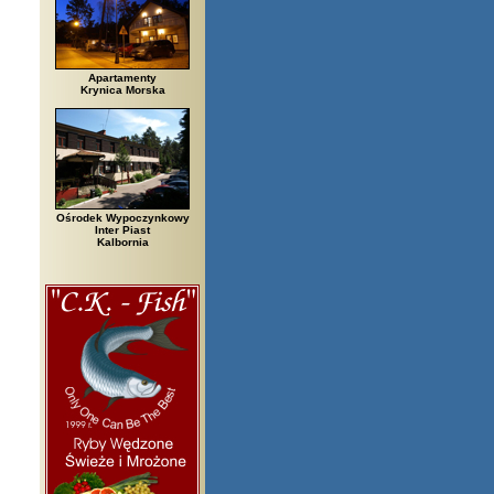
Apartamenty
Krynica Morska
Ośrodek Wypoczynkowy
Inter Piast
Kalbornia
zegi, Białowieża, Bielsko Biała, Biały Bór, Biały Dunajec, Białystok, Błę