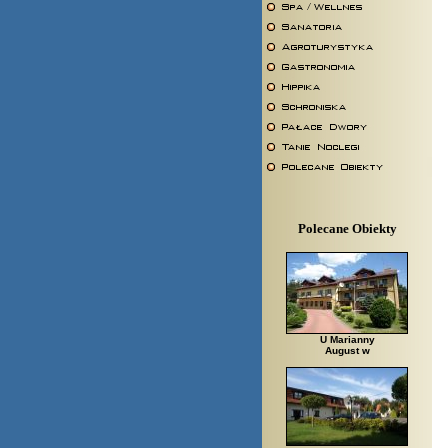
Polecane Obiekty
U Marianny
August w