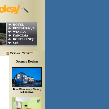
Ostatnio Dodane
Dom Wczasowy Simurg
Mikoszewo