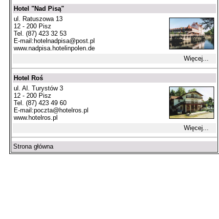
Hotel "Nad Pisą"
ul. Ratuszowa 13
12 - 200 Pisz
Tel. (87) 423 32 53
E-mail:
hotelnadpisa@post.pl
www.nadpisa.hotelinpolen.de
Więcej...
Hotel Roś
ul. Al. Turystów 3
12 - 200 Pisz
Tel. (87) 423 49 60
E-mail:
poczta@hotelros.pl
www.hotelros.pl
Więcej...
Strona główna