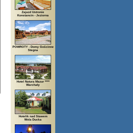
Zajazd Ustronie
Konstancin - Jeziorna
POWROTY - Domy Gościnne
Stegna
Hotel Natura Mazur ****
Warchały
Hotelik nad Stawem
Wola Ducka