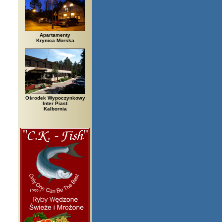
Apartamenty
Krynica Morska
Ośrodek Wypoczynkowy
Inter Piast
Kalbornia
rzegi, Białowieża, Bielsko Biała, Biały Bór, Biały Dunajec, Białystok, Bł