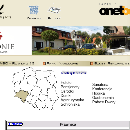
Hotele
Sanatoria
Pensjonaty
Konferencje
Ośrodki
Hippika
Domki
Gastronomia
Agroturystyka
Pałace Dwory
Schroniska
Pławnica