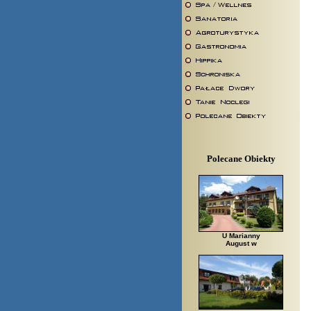
Polecane Obiekty
U Marianny
August w