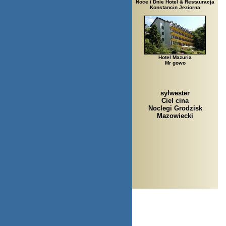
Noce i Dnie Hotel & Restauracja
Konstancin Jeziorna
Hotel Mazuria
Mr gowo
sylwester
Ciel cina
Noclegi Grodzisk
Mazowiecki