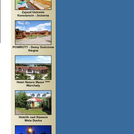
Zajazd Ustronie
Konstancin - Jeziorna
POWROTY - Domy Gościnne
Stegna
Hotel Natura Mazur ****
Warchały
Hotelik nad Stawem
Wola Ducka