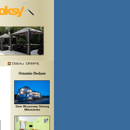
Ostatnio Dodane
Dom Wczasowy Simurg
Mikoszewo