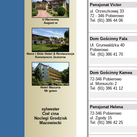
Pensjonat Victor
ul. Orzeszkowej 33
72 - 346 Pobierowo
U Marianny
Tel. (91) 386 44 06
August w
Dom Gościnny Fala
Ul. Grunwaldzka 40
Pobierowo
Tel. (91) 386 41 70
Noce i Dnie Hotel & Restauracja
Konstancin Jeziorna
Dom Gościnny Kamea
72-346 Pobierowo
ul. Moniuszki 2
Hotel Mazuria
Tel. (91) 386 41 12
Mr gowo
Pensjonat Helena
sylwester
72-346 Pobierowo
Ciel cina
ul. Zgody 15
Noclegi Grodzisk
Tel. (91) 386 42 25
Mazowiecki