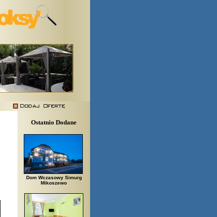
Ostatnio Dodane
Dom Wczasowy Simurg
Mikoszewo