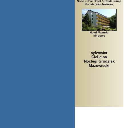
Noce i Dnie Hotel & Restauracja
Konstancin Jeziorna
Hotel Mazuria
Mr gowo
sylwester
Ciel cina
Noclegi Grodzisk
Mazowiecki