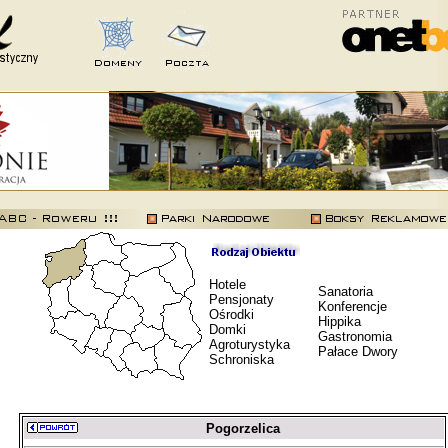
Hotele
Sanatoria
Pensjonaty
Konferencje
Ośrodki
Hippika
Domki
Gastronomia
Agroturystyka
Pałace Dwory
Schroniska
Pogorzelica