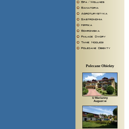
Polecane Obiekty
U Marianny
August w