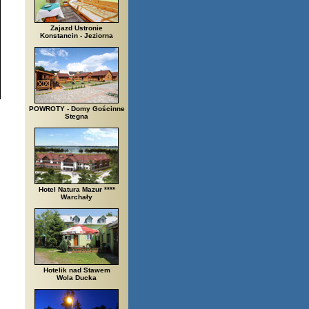
Zajazd Ustronie
Konstancin - Jeziorna
POWROTY - Domy Gościnne
Stegna
Hotel Natura Mazur ****
Warchały
Hotelik nad Stawem
Wola Ducka