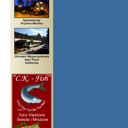
Apartamenty
Krynica Morska
Ośrodek Wypoczynkowy
Inter Piast
Kalbornia
egi, Białowieża, Bielsko Biała, Biały Bór, Biały Dunajec, Białystok, Błędó