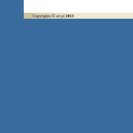
©
Copyrights
oit.pl
2013