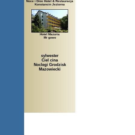
Noce i Dnie Hotel & Restauracja
Konstancin Jeziorna
Hotel Mazuria
Mr gowo
sylwester
Ciel cina
Noclegi Grodzisk
Mazowiecki
Arłamów, Augustów, Babice