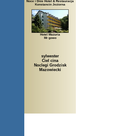
Noce i Dnie Hotel & Restauracja
Konstancin Jeziorna
Hotel Mazuria
Mr gowo
sylwester
Ciel cina
Noclegi Grodzisk
Mazowiecki
Arłamów, Augustów, Babice 