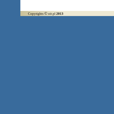
©
Copyrights
oit.pl
2013