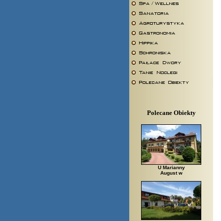
Polecane Obiekty
U Marianny
August w