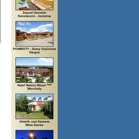
Zajazd Ustronie
Konstancin - Jeziorna
POWROTY - Domy Gościnne
Stegna
Hotel Natura Mazur ****
Warchały
Hotelik nad Stawem
Wola Ducka