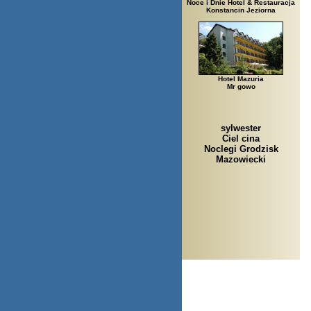
Noce i Dnie Hotel & Restauracja
Konstancin Jeziorna
Hotel Mazuria
Mr gowo
sylwester
Ciel cina
Noclegi Grodzisk
Mazowiecki