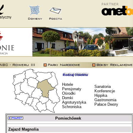
Hotele
Sanatoria
Pensjonaty
Konferencje
Ośrodki
Hippika
Domki
Gastronomia
Agroturystyka
Pałace Dwory
Schroniska
Pomiechówek
Zajazd Magnolia