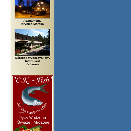
Apartamenty
Krynica Morska
Ośrodek Wypoczynkowy
Inter Piast
Kalbornia
zegi, Białowieża, Bielsko Biała, Biały Bór, Biały Dunajec, Białystok, Błęd