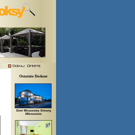
Ostatnio Dodane
Dom Wczasowy Simurg
Mikoszewo