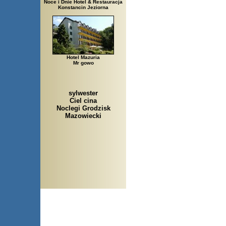
Noce i Dnie Hotel & Restauracja
Konstancin Jeziorna
Hotel Mazuria
Mr gowo
sylwester
Ciel cina
Noclegi Grodzisk
Mazowiecki
Arłamów, Augustów, Babice 