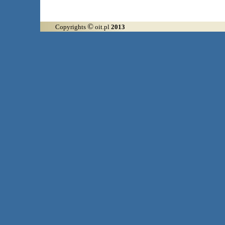
©
Copyrights
oit.pl
2013