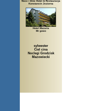
Noce i Dnie Hotel & Restauracja
Konstancin Jeziorna
Hotel Mazuria
Mr gowo
sylwester
Ciel cina
Noclegi Grodzisk
Mazowiecki
Arłamów, Augustów, Babice