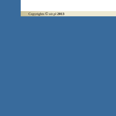
©
Copyrights
oit.pl
2013