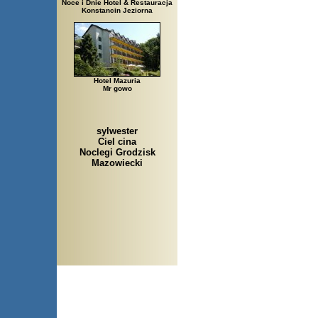
Noce i Dnie Hotel & Restauracja
Konstancin Jeziorna
Hotel Mazuria
Mr gowo
sylwester
Ciel cina
Noclegi Grodzisk
Mazowiecki
Arłamów, Augustów, Babice 