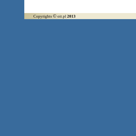
©
Copyrights
oit.pl
2013