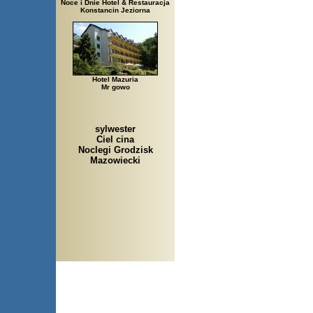
Noce i Dnie Hotel & Restauracja
Konstancin Jeziorna
Hotel Mazuria
Mr gowo
sylwester
Ciel cina
Noclegi Grodzisk
Mazowiecki
Arłamów, Augustów, Babice Stare, Bachanowo, Barcz