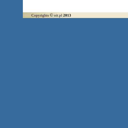
©
Copyrights
oit.pl
2013