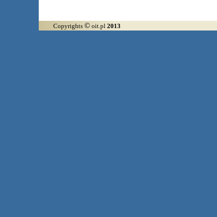
©
Copyrights
oit.pl
2013