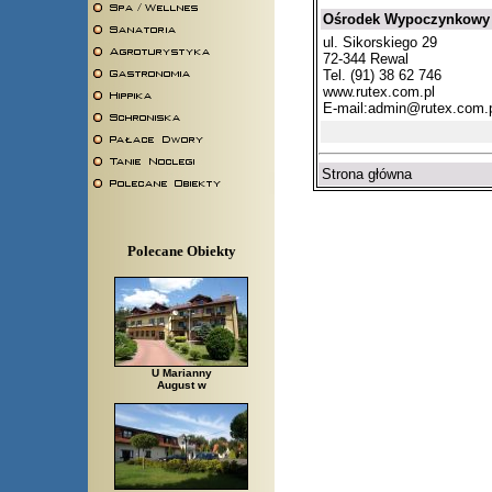
Ośrodek Wypoczynkowy 
ul. Sikorskiego 29
72-344 Rewal
Tel. (91) 38 62 746
www.rutex.com.pl
E-mail:
admin@rutex.com.
Strona główna
Polecane Obiekty
U Marianny
August w