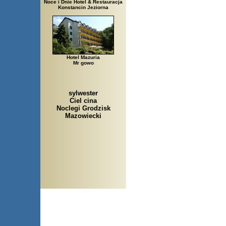
Noce i Dnie Hotel & Restauracja
Konstancin Jeziorna
Hotel Mazuria
Mr gowo
sylwester
Ciel cina
Noclegi Grodzisk
Mazowiecki
Arłamów, Augustów, Babice