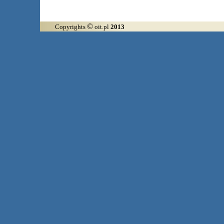
©
Copyrights
oit.pl
2013