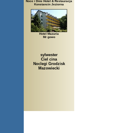
Noce i Dnie Hotel & Restauracja
Konstancin Jeziorna
Hotel Mazuria
Mr gowo
sylwester
Ciel cina
Noclegi Grodzisk
Mazowiecki
Arłamów, Augustów, Babice