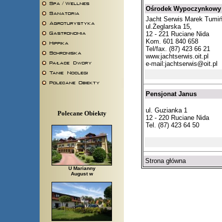
Ośrodek Wypoczynkowy
Jacht Serwis Marek Tumiń
ul.Żeglarska 15,
12 - 221 Ruciane Nida
Kom. 601 840 658
Tel/fax. (87) 423 66 21
www.jachtserwis.oit.pl
e-mail:
jachtserwis@oit.pl
Pensjonat Janus
ul. Guzianka 1
Polecane Obiekty
12 - 220 Ruciane Nida
Tel. (87) 423 64 50
Strona główna
U Marianny
August w