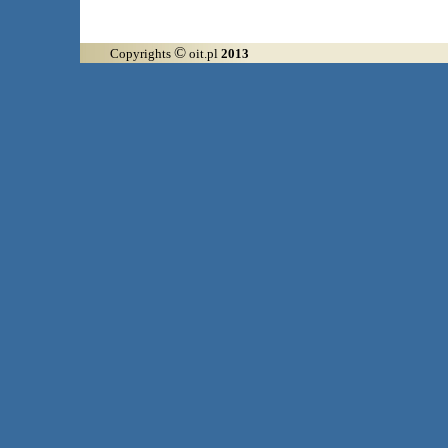
©
Copyrights
oit.pl
2013