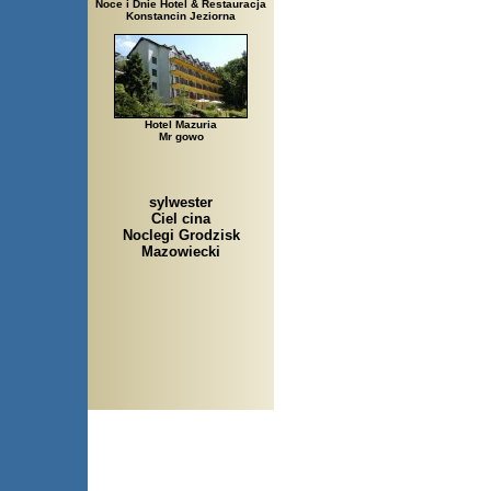
Noce i Dnie Hotel & Restauracja
Konstancin Jeziorna
Hotel Mazuria
Mr gowo
sylwester
Ciel cina
Noclegi Grodzisk
Mazowiecki
Arłamów, Augustów, Babice St