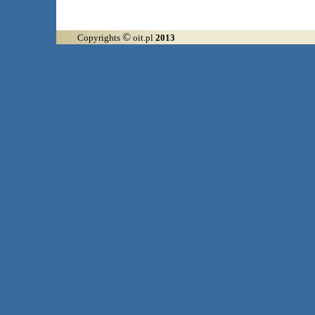
©
Copyrights
oit.pl
2013