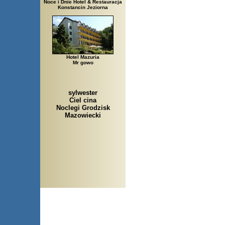
Noce i Dnie Hotel & Restauracja
Konstancin Jeziorna
Hotel Mazuria
Mr gowo
sylwester
Ciel cina
Noclegi Grodzisk
Mazowiecki
Arłamów, Augustów, Babice