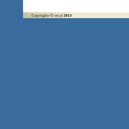
©
Copyrights
oit.pl
2013