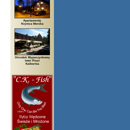
Apartamenty
Krynica Morska
Ośrodek Wypoczynkowy
Inter Piast
Kalbornia
rzegi, Białowieża, Bielsko Biała, Biały Bór, Biały Dunajec, Białystok, Błę