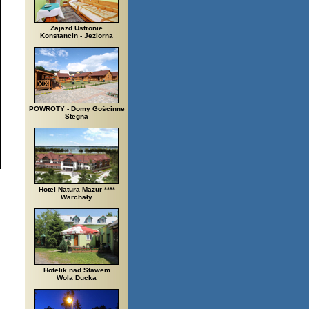
Zajazd Ustronie
Konstancin - Jeziorna
POWROTY - Domy Gościnne
Stegna
Hotel Natura Mazur ****
Warchały
Hotelik nad Stawem
Wola Ducka