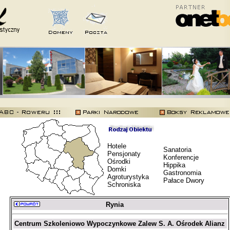
Hotele
Sanatoria
Pensjonaty
Konferencje
Ośrodki
Hippika
Domki
Gastronomia
Agroturystyka
Pałace Dwory
Schroniska
Rynia
Centrum Szkoleniowo Wypoczynkowe Zalew S. A. Ośrodek Alianz