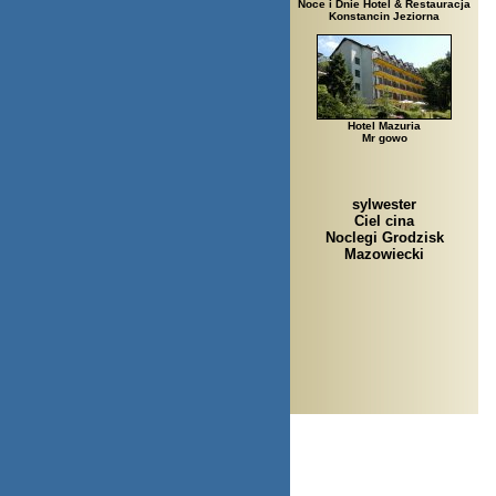
Noce i Dnie Hotel & Restauracja
Konstancin Jeziorna
Hotel Mazuria
Mr gowo
sylwester
Ciel cina
Noclegi Grodzisk
Mazowiecki