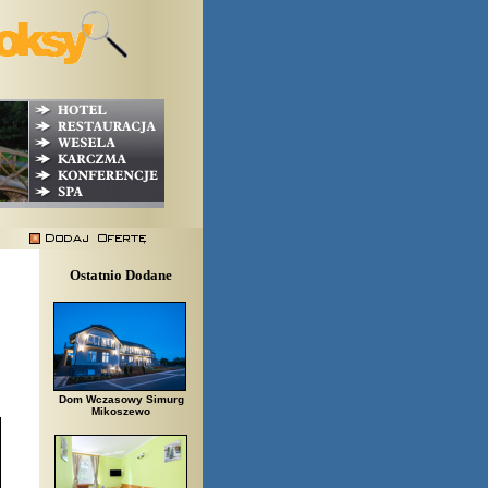
Ostatnio Dodane
Dom Wczasowy Simurg
Mikoszewo