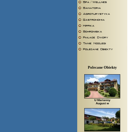
Polecane Obiekty
U Marianny
August w