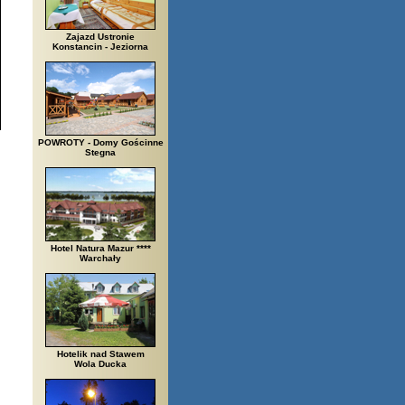
Zajazd Ustronie
Konstancin - Jeziorna
POWROTY - Domy Gościnne
Stegna
Hotel Natura Mazur ****
Warchały
Hotelik nad Stawem
Wola Ducka