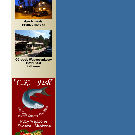
Apartamenty
Krynica Morska
Ośrodek Wypoczynkowy
Inter Piast
Kalbornia
zegi, Białowieża, Bielsko Biała, Biały Bór, Biały Dunajec, Białystok, Błęd