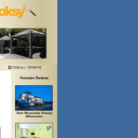
Ostatnio Dodane
Dom Wczasowy Simurg
Mikoszewo