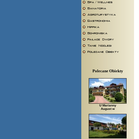
Polecane Obiekty
U Marianny
August w