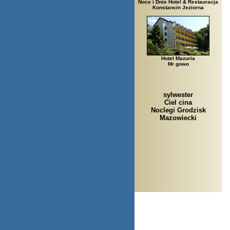
Noce i Dnie Hotel & Restauracja
Konstancin Jeziorna
Hotel Mazuria
Mr gowo
sylwester
Ciel cina
Noclegi Grodzisk
Mazowiecki