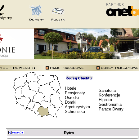
Hotele
Sanatoria
Pensjonaty
Konferencje
Ośrodki
Hippika
Domki
Gastronomia
Agroturystyka
Pałace Dwory
Schroniska
Rytro