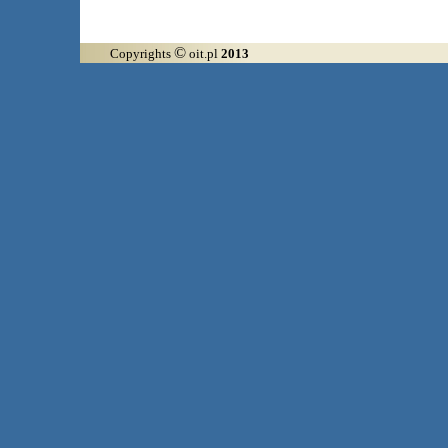
©
Copyrights
oit.pl
2013