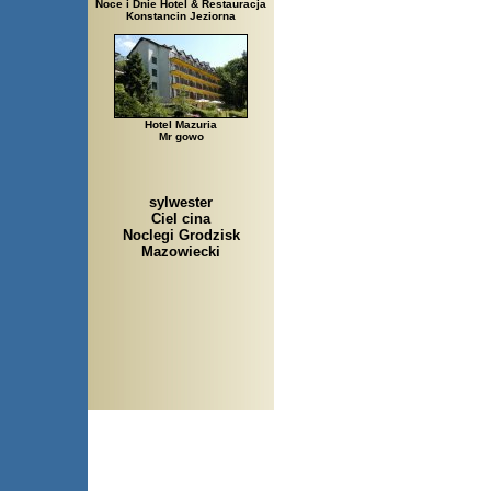
Noce i Dnie Hotel & Restauracja
Konstancin Jeziorna
Hotel Mazuria
Mr gowo
sylwester
Ciel cina
Noclegi Grodzisk
Mazowiecki
Arłamów, Augustów, Babice S