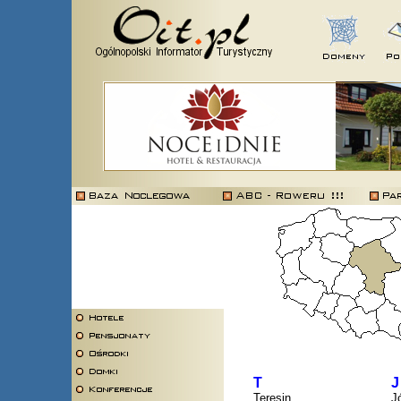
T
J
Teresin
J