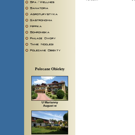
Polecane Obiekty
U Marianny
August w