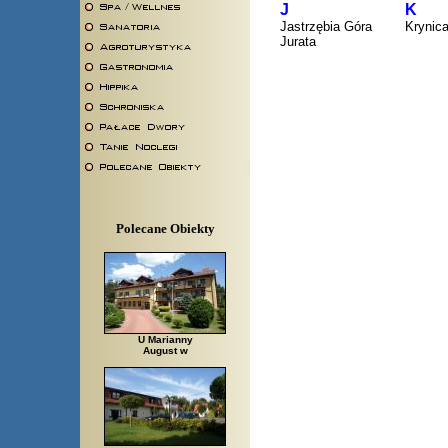
J
K
Jastrzębia Góra
Krynic
Jurata
Polecane Obiekty
U Marianny
August w