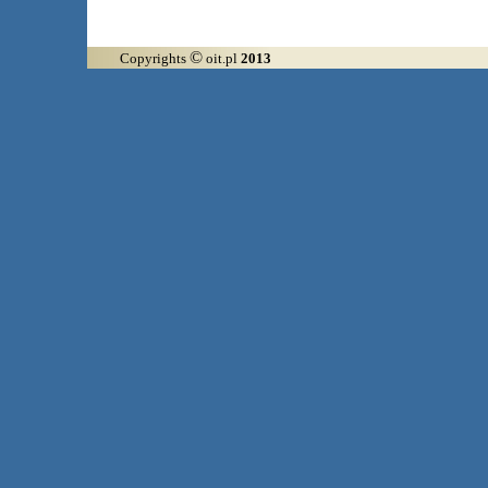
©
Copyrights
oit.pl
2013