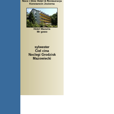
Noce i Dnie Hotel & Restauracja
Konstancin Jeziorna
Hotel Mazuria
Mr gowo
sylwester
Ciel cina
Noclegi Grodzisk
Mazowiecki
Arłamów, Augustów, Babice