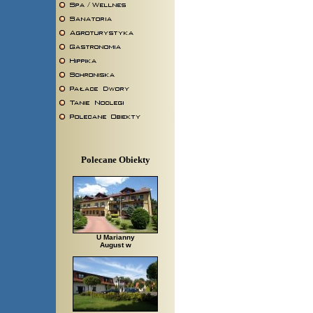
Polecane Obiekty
U Marianny
August w