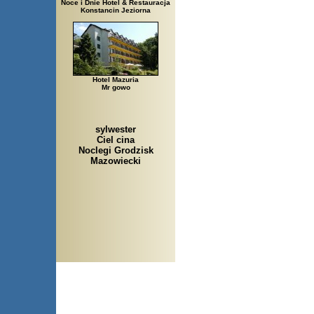
Noce i Dnie Hotel & Restauracja
Konstancin Jeziorna
Hotel Mazuria
Mr gowo
sylwester
Ciel cina
Noclegi Grodzisk
Mazowiecki
Arłamów, Augustów, Babice 