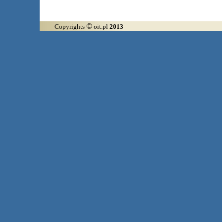
©
Copyrights
oit.pl
2013