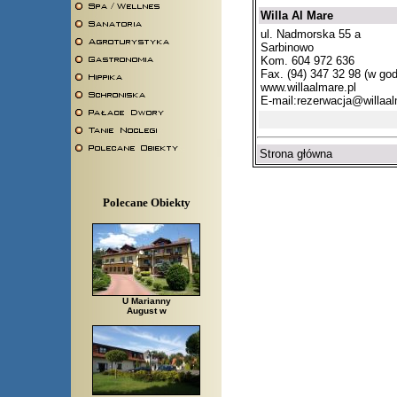
Willa Al Mare
ul. Nadmorska 55 a
Sarbinowo
Kom. 604 972 636
Fax. (94) 347 32 98 (w god
www.willaalmare.pl
E-mail:
rezerwacja@willaal
Strona główna
Polecane Obiekty
U Marianny
August w