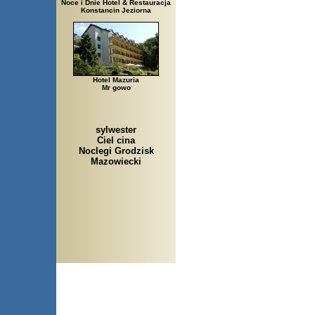
Noce i Dnie Hotel & Restauracja
Konstancin Jeziorna
Hotel Mazuria
Mr gowo
sylwester
Ciel cina
Noclegi Grodzisk
Mazowiecki
Arłamów, Augustów, Babice S