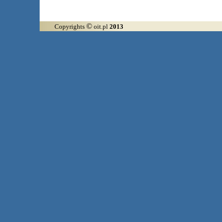
©
Copyrights
oit.pl
2013