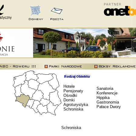
Hotele
Sanatoria
Pensjonaty
Konferencje
Ośrodki
Hippika
Domki
Gastronomia
Agroturystyka
Pałace Dwory
Schroniska
Schroniska