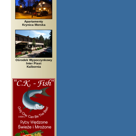
Apartamenty
Krynica Morska
Ośrodek Wypoczynkowy
Inter Piast
Kalbornia
zegi, Białowieża, Bielsko Biała, Biały Bór, Biały Dunajec, Białystok, Błęd