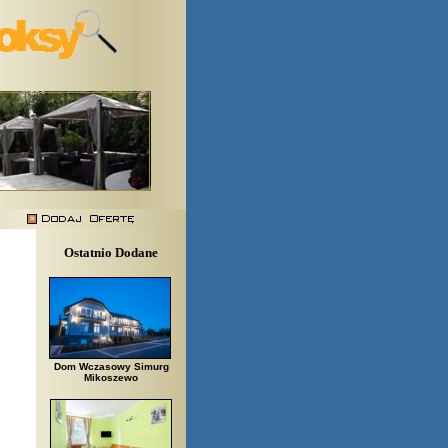
Ostatnio Dodane
Dom Wczasowy Simurg
Mikoszewo