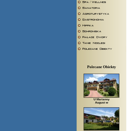
Polecane Obiekty
U Marianny
August w