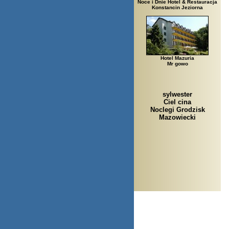
Noce i Dnie Hotel & Restauracja
Konstancin Jeziorna
Hotel Mazuria
Mr gowo
sylwester
Ciel cina
Noclegi Grodzisk
Mazowiecki