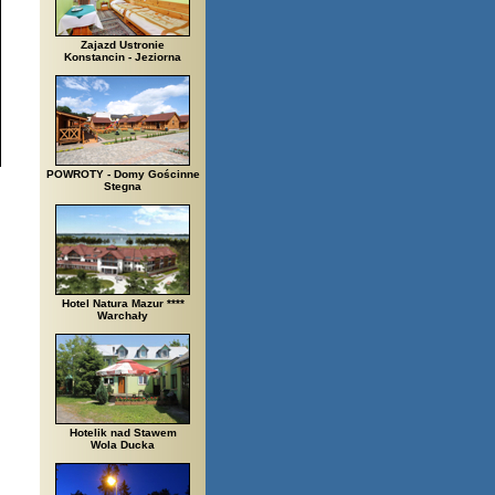
Zajazd Ustronie
Konstancin - Jeziorna
POWROTY - Domy Gościnne
Stegna
Hotel Natura Mazur ****
Warchały
Hotelik nad Stawem
Wola Ducka