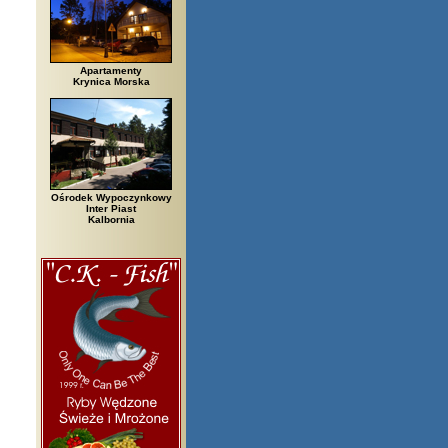
Apartamenty
Krynica Morska
Ośrodek Wypoczynkowy
Inter Piast
Kalbornia
zegi, Białowieża, Bielsko Biała, Biały Bór, Biały Dunajec, Białystok, Błę