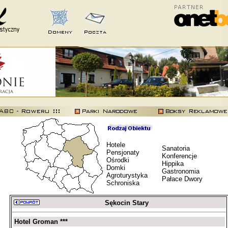
Hotele
Sanatoria
Pensjonaty
Konferencje
Ośrodki
Hippika
Domki
Gastronomia
Agroturystyka
Pałace Dwory
Schroniska
Sękocin Stary
Hotel Groman ***