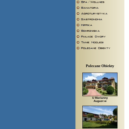
Polecane Obiekty
U Marianny
August w