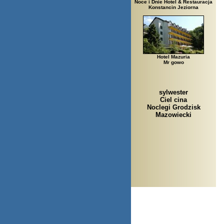
Noce i Dnie Hotel & Restauracja
Konstancin Jeziorna
Hotel Mazuria
Mr gowo
sylwester
Ciel cina
Noclegi Grodzisk
Mazowiecki