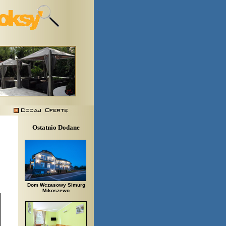
Ostatnio Dodane
Dom Wczasowy Simurg
Mikoszewo