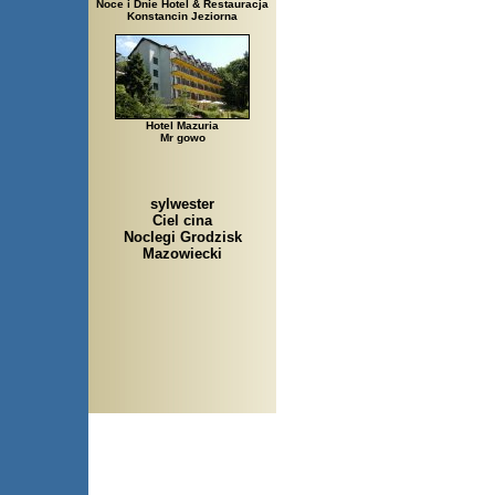
Noce i Dnie Hotel & Restauracja
Konstancin Jeziorna
Hotel Mazuria
Mr gowo
sylwester
Ciel cina
Noclegi Grodzisk
Mazowiecki
Arłamów, Augustów, Babice Stare, Bachanowo,