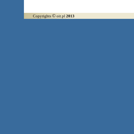
©
Copyrights
oit.pl
2013