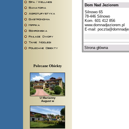
Dom Nad Jeziorem
Silnowo 65
78-446 Silnowo
Kom. 601 412 856
www.domnadjeziorem.pl
E-mail:
poczta@domnadjez
Strona główna
Polecane Obiekty
U Marianny
August w