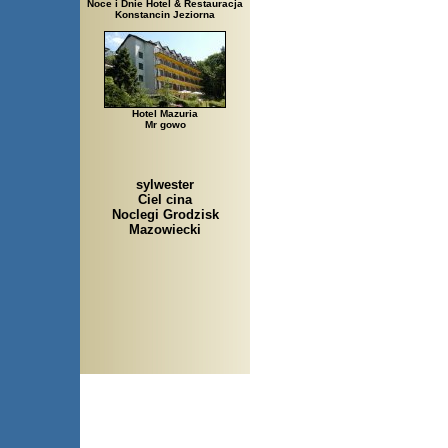
Noce i Dnie Hotel & Restauracja
Konstancin Jeziorna
Hotel Mazuria
Mr gowo
sylwester
Ciel cina
Noclegi Grodzisk
Mazowiecki
Arłamów, Augustów, Babice Stare, Ba