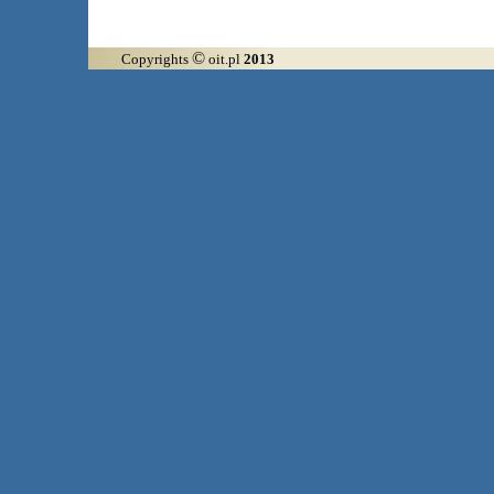
©
Copyrights
oit.pl
2013