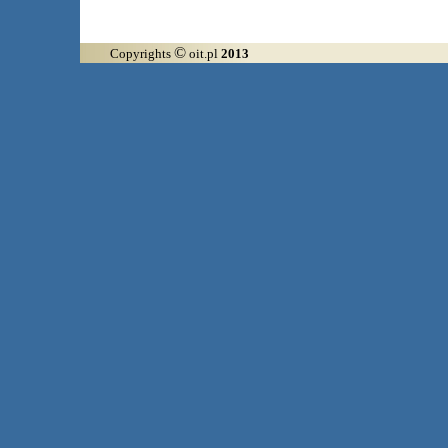
©
Copyrights
oit.pl
2013