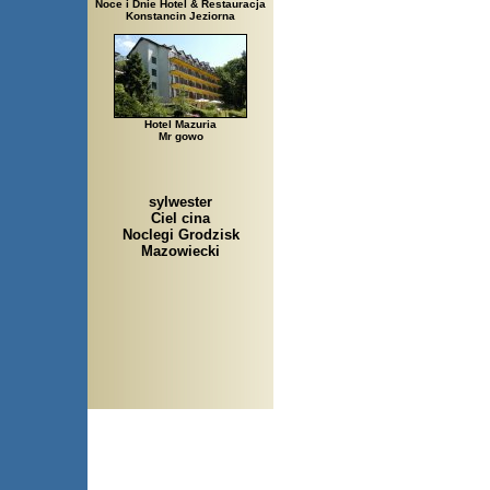
Noce i Dnie Hotel & Restauracja
Konstancin Jeziorna
Hotel Mazuria
Mr gowo
sylwester
Ciel cina
Noclegi Grodzisk
Mazowiecki
Arłamów, Augustów, Babice St