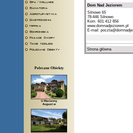
Dom Nad Jeziorem
Silnowo 65
78-446 Silnowo
Kom. 601 412 856
www.domnadjeziorem.pl
E-mail:
poczta@domnadjez
Strona główna
Polecane Obiekty
U Marianny
August w