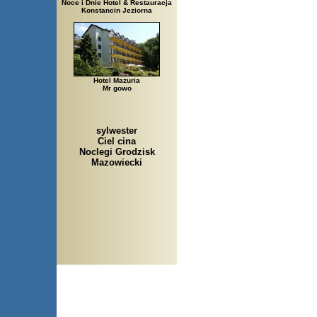
Noce i Dnie Hotel & Restauracja
Konstancin Jeziorna
Hotel Mazuria
Mr gowo
sylwester
Ciel cina
Noclegi Grodzisk
Mazowiecki
Arłamów, Augustów, Babice