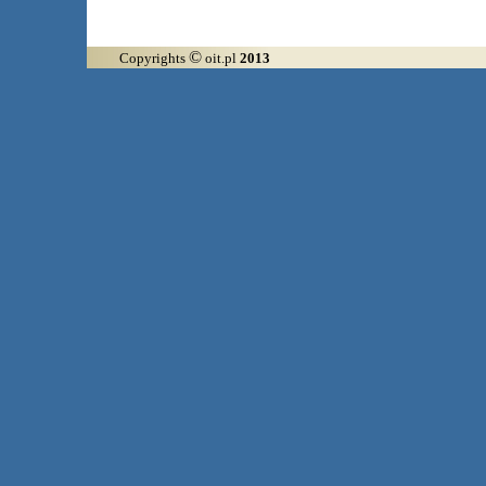
©
Copyrights
oit.pl
2013