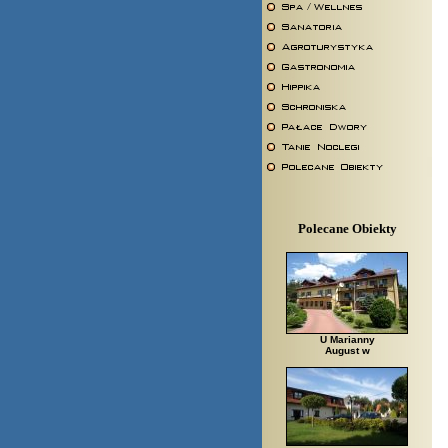
Polecane Obiekty
U Marianny
August w