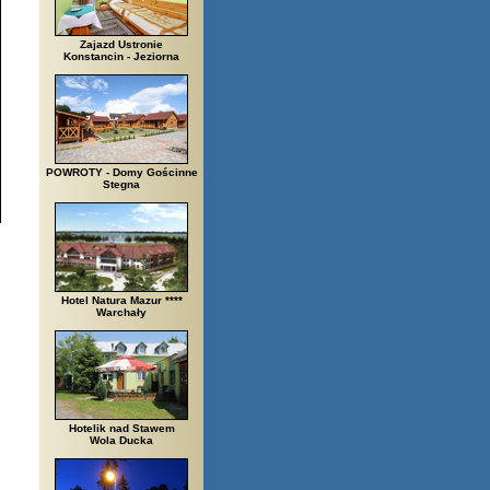
Zajazd Ustronie
Konstancin - Jeziorna
POWROTY - Domy Gościnne
Stegna
Hotel Natura Mazur ****
Warchały
Hotelik nad Stawem
Wola Ducka