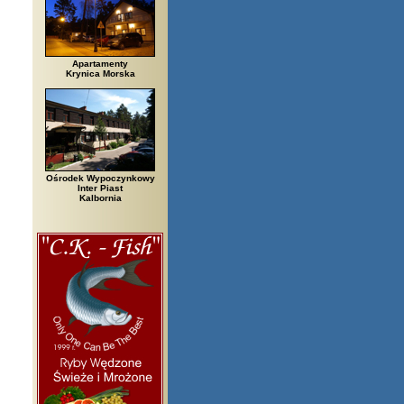
Apartamenty
Krynica Morska
Ośrodek Wypoczynkowy
Inter Piast
Kalbornia
rzegi, Białowieża, Bielsko Biała, Biały Bór, Biały Dunajec, Białystok, Bł