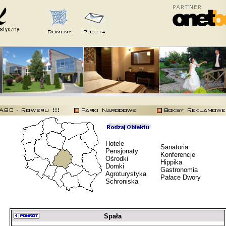
Hotele
Sanatoria
Pensjonaty
Konferencje
Ośrodki
Hippika
Domki
Gastronomia
Agroturystyka
Pałace Dwory
Schroniska
Spała