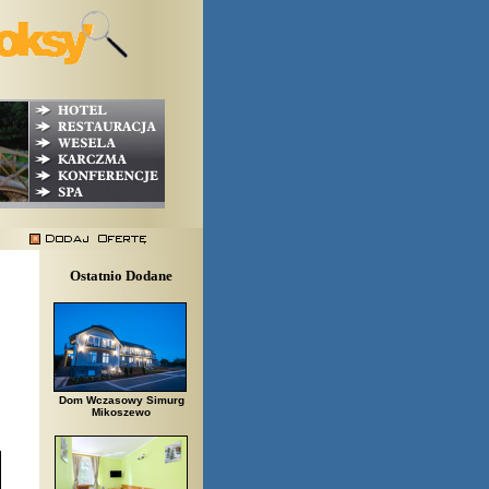
Ostatnio Dodane
Dom Wczasowy Simurg
Mikoszewo