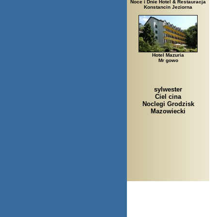
Noce i Dnie Hotel & Restauracja
Konstancin Jeziorna
Hotel Mazuria
Mr gowo
sylwester
Ciel cina
Noclegi Grodzisk
Mazowiecki