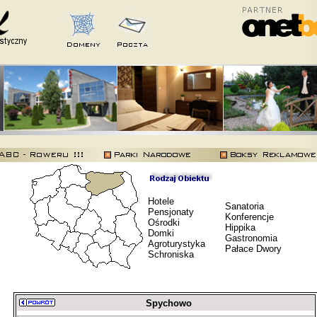
Hotele
Sanatoria
Pensjonaty
Konferencje
Ośrodki
Hippika
Domki
Gastronomia
Agroturystyka
Pałace Dwory
Schroniska
Spychowo