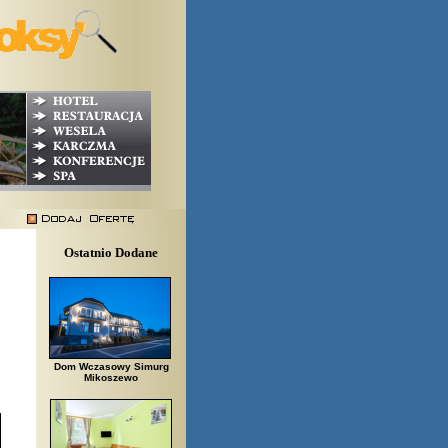
Ostatnio Dodane
Dom Wczasowy Simurg
Mikoszewo