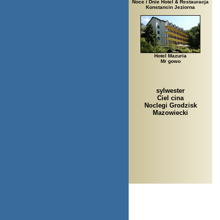
Noce i Dnie Hotel & Restauracja
Konstancin Jeziorna
Hotel Mazuria
Mr gowo
sylwester
Ciel cina
Noclegi Grodzisk
Mazowiecki