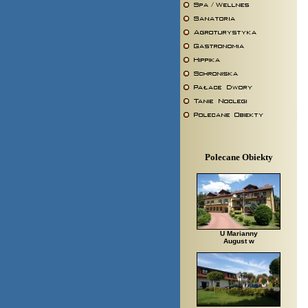
Polecane Obiekty
U Marianny
August w