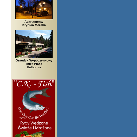
Apartamenty
Krynica Morska
Ośrodek Wypoczynkowy
Inter Piast
Kalbornia
zegi, Białowieża, Bielsko Biała, Biały Bór, Biały Dunajec, Białystok, Błę