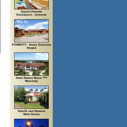
Zajazd Ustronie
Konstancin - Jeziorna
POWROTY - Domy Gościnne
Stegna
Hotel Natura Mazur ****
Warchały
Hotelik nad Stawem
Wola Ducka