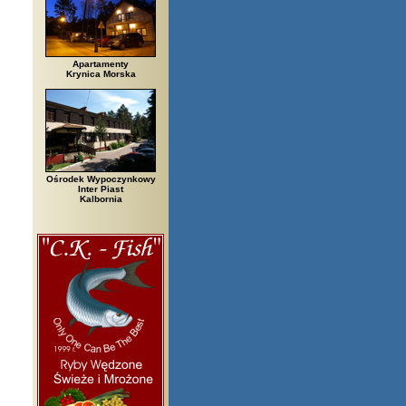
Apartamenty
Krynica Morska
Ośrodek Wypoczynkowy
Inter Piast
Kalbornia
egi, Białowieża, Bielsko Biała, Biały Bór, Biały Dunajec, Białystok, Błęd