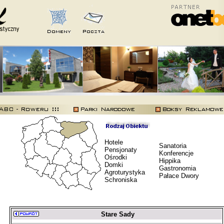
Hotele
Sanatoria
Pensjonaty
Konferencje
Ośrodki
Hippika
Domki
Gastronomia
Agroturystyka
Pałace Dwory
Schroniska
Stare Sady