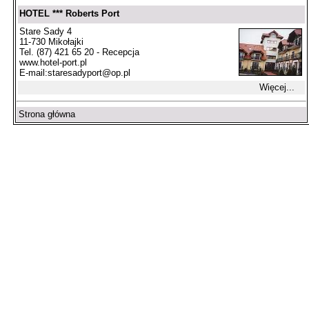
HOTEL *** Roberts Port
Stare Sady 4
11-730 Mikołajki
Tel. (87) 421 65 20 - Recepcja
www.hotel-port.pl
E-mail:
staresadyport@op.pl
Więcej...
Strona główna