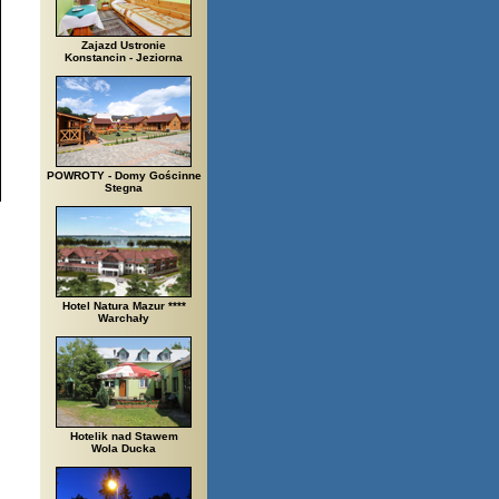
Zajazd Ustronie
Konstancin - Jeziorna
POWROTY - Domy Gościnne
Stegna
Hotel Natura Mazur ****
Warchały
Hotelik nad Stawem
Wola Ducka