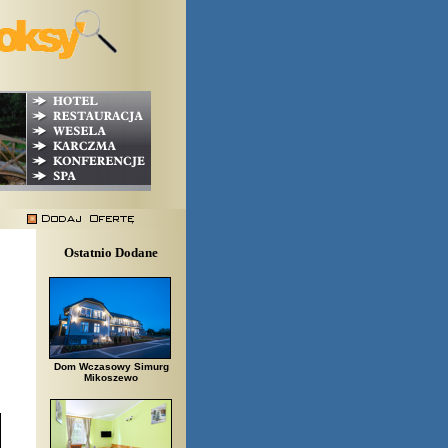
Ostatnio Dodane
Dom Wczasowy Simurg
Mikoszewo