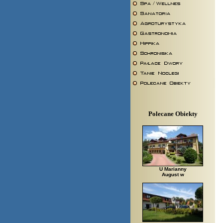
Polecane Obiekty
U Marianny
August w