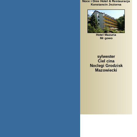
Noce i Dnie Hotel & Restauracja
Konstancin Jeziorna
Hotel Mazuria
Mr gowo
sylwester
Ciel cina
Noclegi Grodzisk
Mazowiecki