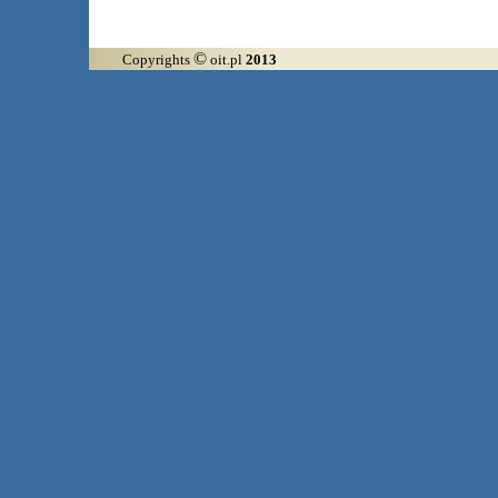
©
Copyrights
oit.pl
2013