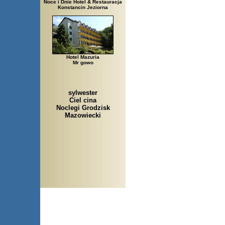
Noce i Dnie Hotel & Restauracja
Konstancin Jeziorna
Hotel Mazuria
Mr gowo
sylwester
Ciel cina
Noclegi Grodzisk
Mazowiecki
Arłamów, Augustów, Babice