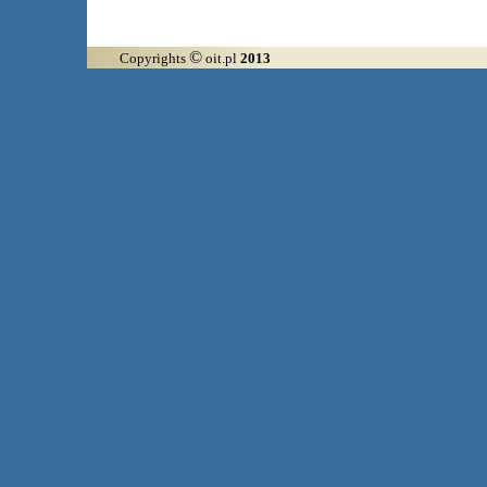
©
Copyrights
oit.pl
2013