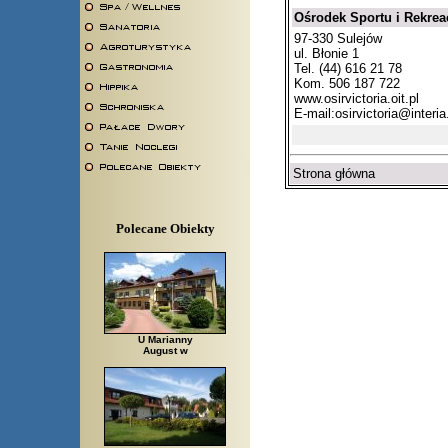
Ośrodek Sportu i Rekrea
97-330 Sulejów
ul. Błonie 1
Tel. (44) 616 21 78
Kom. 506 187 722
www.osirvictoria.oit.pl
E-mail:
osirvictoria@interia
Strona główna
Polecane Obiekty
U Marianny
August w