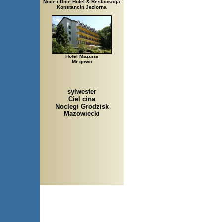
Noce i Dnie Hotel & Restauracja
Konstancin Jeziorna
Hotel Mazuria
Mr gowo
sylwester
Ciel cina
Noclegi Grodzisk
Mazowiecki
Arłamów, Augustów, Babice