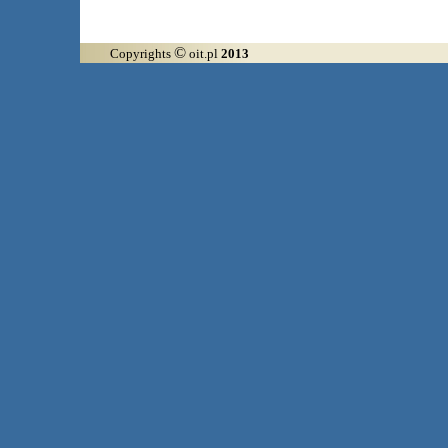
©
Copyrights
oit.pl
2013