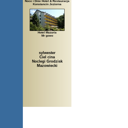
Noce i Dnie Hotel & Restauracja
Konstancin Jeziorna
Hotel Mazuria
Mr gowo
sylwester
Ciel cina
Noclegi Grodzisk
Mazowiecki
Arłamów, Augustów, Babice 