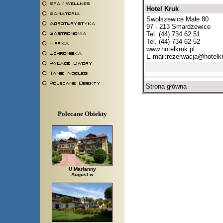
Hotel Kruk
Swolszewice Małe 80
97 - 213 Smardzewice
Tel. (44) 734 62 51
Tel. (44) 734 62 52
www.hotelkruk.pl
E-mail:
rezerwacja@hotelkr
Strona główna
Polecane Obiekty
U Marianny
August w