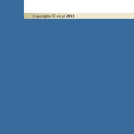
©
Copyrights
oit.pl
2013