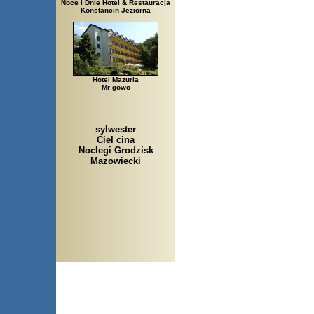
Noce i Dnie Hotel & Restauracja
Konstancin Jeziorna
Hotel Mazuria
Mr gowo
sylwester
Ciel cina
Noclegi Grodzisk
Mazowiecki
Arłamów, Augustów, Babice