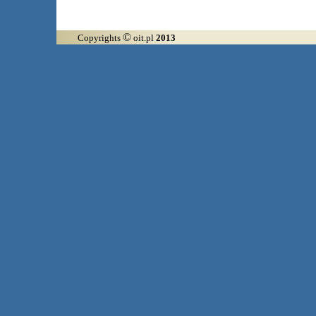
©
Copyrights
oit.pl
2013