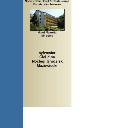
Noce i Dnie Hotel & Restauracja
Konstancin Jeziorna
Hotel Mazuria
Mr gowo
sylwester
Ciel cina
Noclegi Grodzisk
Mazowiecki
Arłamów, Augustów, Babice