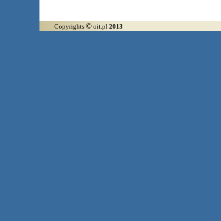
©
Copyrights
oit.pl
2013