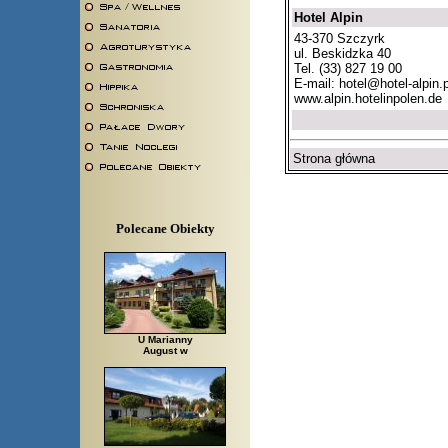
Hotel Alpin
43-370 Szczyrk
ul. Beskidzka 40
Tel. (33) 827 19 00
E-mail:
hotel@hotel-alpin.p
www.alpin.hotelinpolen.de
Strona główna
Polecane Obiekty
U Marianny
August w