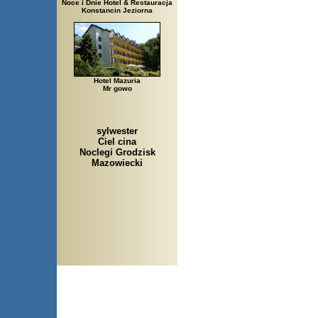
Noce i Dnie Hotel & Restauracja
Konstancin Jeziorna
Hotel Mazuria
Mr gowo
sylwester
Ciel cina
Noclegi Grodzisk
Mazowiecki
Arłamów, Augustów, Babice