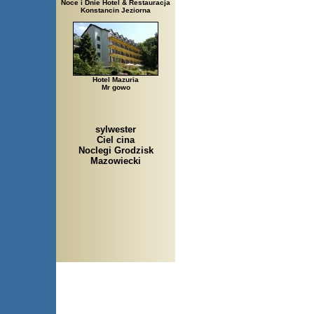
Noce i Dnie Hotel & Restauracja
Konstancin Jeziorna
Hotel Mazuria
Mr gowo
sylwester
Ciel cina
Noclegi Grodzisk
Mazowiecki
Arłamów, Augustów, Babice 