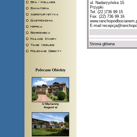
ul. Nadarzyńska 15
Przypki
Tel. (22 )736 99 15
Fax. (22) 736 99 16
www.ranchopodbocianem.p
E-mail:
recepcja@ranchopo
Strona główna
Polecane Obiekty
U Marianny
August w