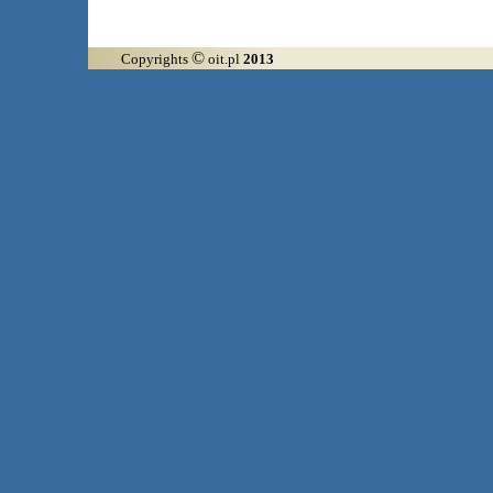
©
Copyrights
oit.pl
2013