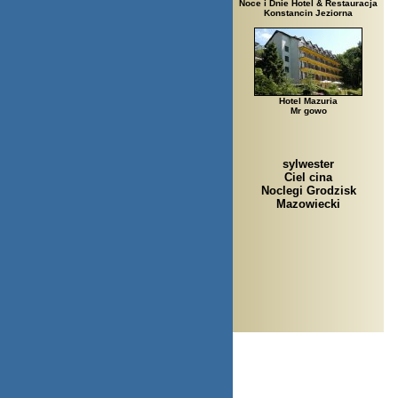
Noce i Dnie Hotel & Restauracja
Konstancin Jeziorna
Hotel Mazuria
Mr gowo
sylwester
Ciel cina
Noclegi Grodzisk
Mazowiecki
A