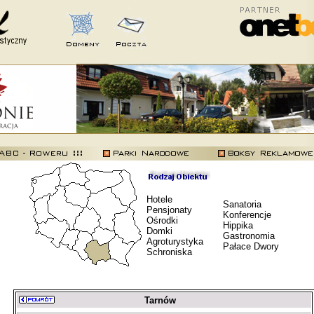
Hotele
Sanatoria
Pensjonaty
Konferencje
Ośrodki
Hippika
Domki
Gastronomia
Agroturystyka
Pałace Dwory
Schroniska
Tarnów