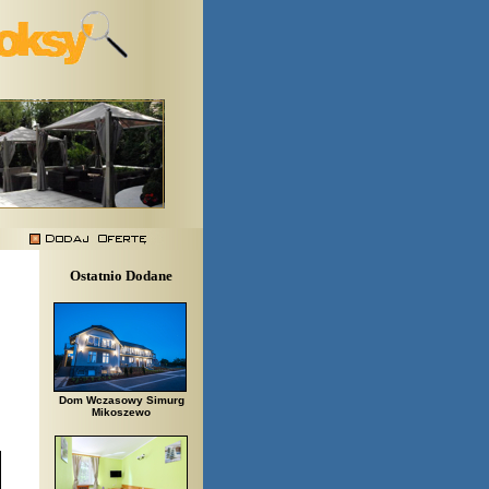
Ostatnio Dodane
Dom Wczasowy Simurg
Mikoszewo