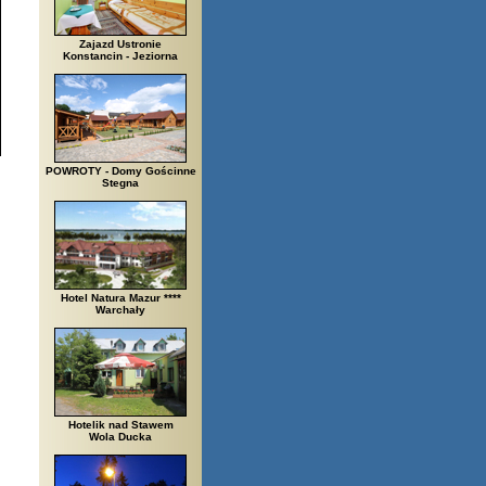
Zajazd Ustronie
Konstancin - Jeziorna
POWROTY - Domy Gościnne
Stegna
Hotel Natura Mazur ****
Warchały
Hotelik nad Stawem
Wola Ducka