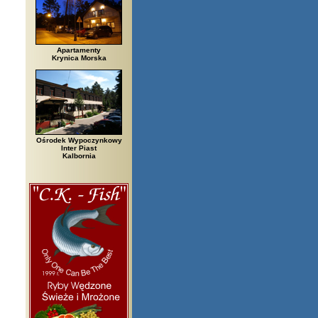
Apartamenty
Krynica Morska
Ośrodek Wypoczynkowy
Inter Piast
Kalbornia
iałowieża, Bielsko Biała, Biały Bór, Biały Dunajec, Białystok, Błędów, Bo