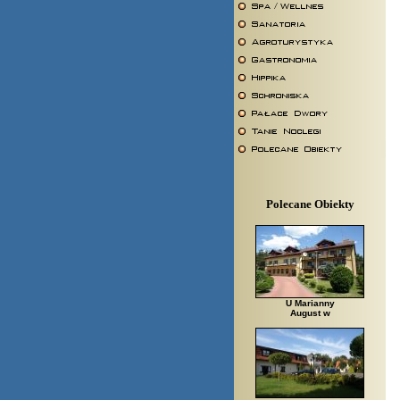
Polecane Obiekty
U Marianny
August w