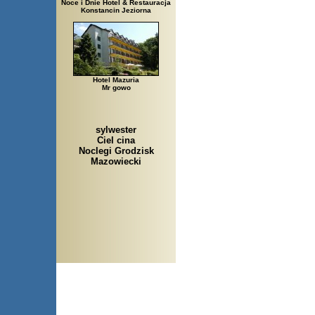
Noce i Dnie Hotel & Restauracja
Konstancin Jeziorna
Hotel Mazuria
Mr gowo
sylwester
Ciel cina
Noclegi Grodzisk
Mazowiecki
Arłamów, Augustów, Babice 