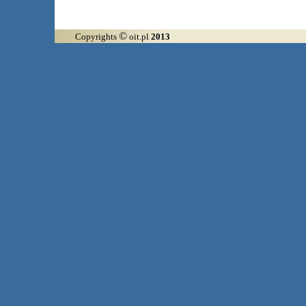
©
Copyrights
oit.pl
2013