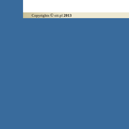
©
Copyrights
oit.pl
2013