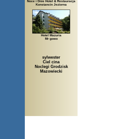
Noce i Dnie Hotel & Restauracja
Konstancin Jeziorna
Hotel Mazuria
Mr gowo
sylwester
Ciel cina
Noclegi Grodzisk
Mazowiecki
Arłamów, Augustów, Babice 