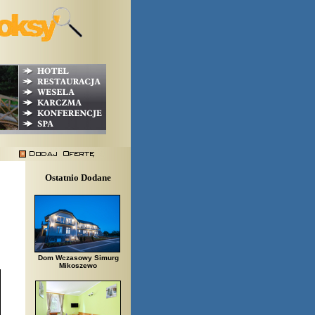
Ostatnio Dodane
Dom Wczasowy Simurg
Mikoszewo