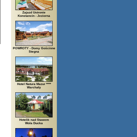
Zajazd Ustronie
Konstancin - Jeziorna
POWROTY - Domy Gościnne
Stegna
Hotel Natura Mazur ****
Warchały
Hotelik nad Stawem
Wola Ducka