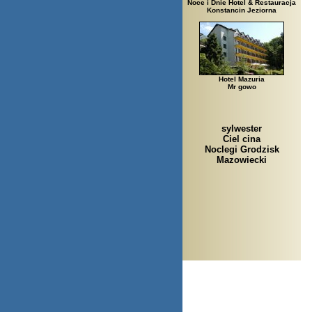
Noce i Dnie Hotel & Restauracja
Konstancin Jeziorna
Hotel Mazuria
Mr gowo
sylwester
Ciel cina
Noclegi Grodzisk
Mazowiecki
Arłamów, Augustów