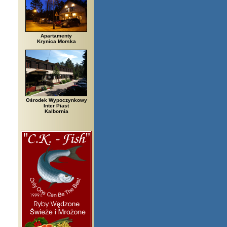
Apartamenty
Krynica Morska
Ośrodek Wypoczynkowy
Inter Piast
Kalbornia
sko Biała, Biały Bór, Biały Dunajec, Białystok, Błędów, Bocheniec, Bochni