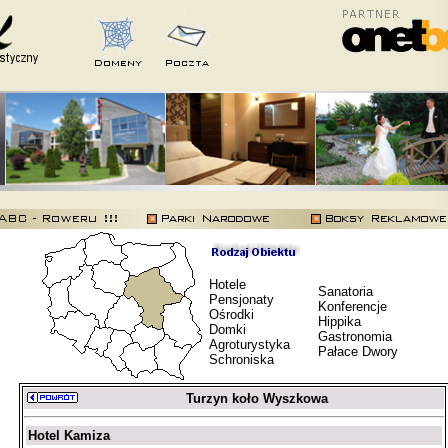
Hotele
Sanatoria
Pensjonaty
Konferencje
Ośrodki
Hippika
Domki
Gastronomia
Agroturystyka
Pałace Dwory
Schroniska
Turzyn koło Wyszkowa
Hotel Kamiza