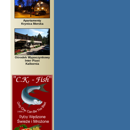
Apartamenty
Krynica Morska
Ośrodek Wypoczynkowy
Inter Piast
Kalbornia
zegi, Białowieża, Bielsko Biała, Biały Bór, Biały Dunajec, Białystok, Błęd