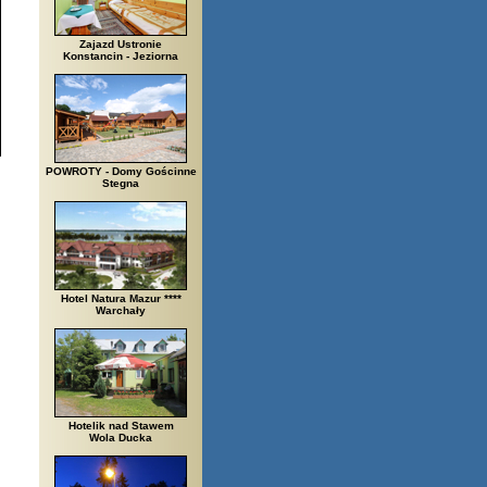
Zajazd Ustronie
Konstancin - Jeziorna
POWROTY - Domy Gościnne
Stegna
Hotel Natura Mazur ****
Warchały
Hotelik nad Stawem
Wola Ducka