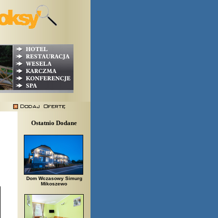
Ostatnio Dodane
Dom Wczasowy Simurg
Mikoszewo