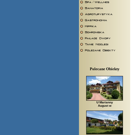
Polecane Obiekty
U Marianny
August w