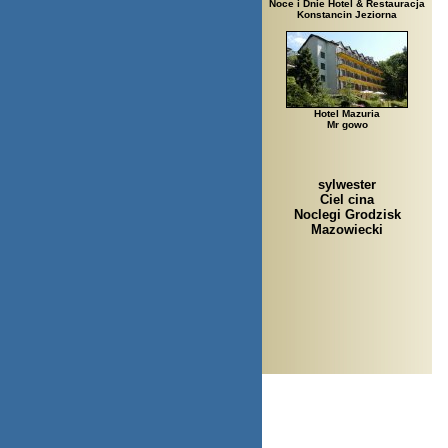
Noce i Dnie Hotel & Restauracja
Konstancin Jeziorna
Hotel Mazuria
Mr gowo
sylwester
Ciel cina
Noclegi Grodzisk
Mazowiecki