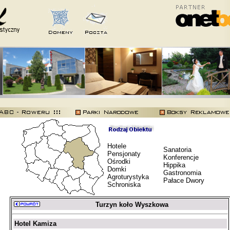
Hotele
Sanatoria
Pensjonaty
Konferencje
Ośrodki
Hippika
Domki
Gastronomia
Agroturystyka
Pałace Dwory
Schroniska
Turzyn koło Wyszkowa
Hotel Kamiza