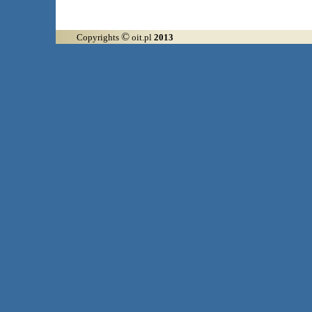
©
Copyrights
oit.pl
2013