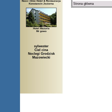
Noce i Dnie Hotel & Restauracja
Strona główna
Konstancin Jeziorna
Hotel Mazuria
Mr gowo
sylwester
Ciel cina
Noclegi Grodzisk
Mazowiecki
Arłamów, Augustów, Babice 