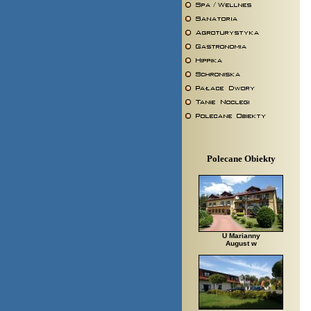
Polecane Obiekty
U Marianny
August w