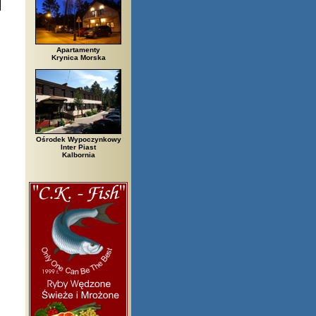
Apartamenty
Krynica Morska
Ośrodek Wypoczynkowy
Inter Piast
Kalbornia
zegi, Białowieża, Bielsko Biała, Biały Bór, Biały Dunajec, Białystok, Błę