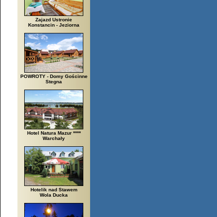
Zajazd Ustronie
Konstancin - Jeziorna
POWROTY - Domy Gościnne
Stegna
Hotel Natura Mazur ****
Warchały
Hotelik nad Stawem
Wola Ducka