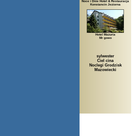
Noce i Dnie Hotel & Restauracja
Konstancin Jeziorna
Hotel Mazuria
Mr gowo
sylwester
Ciel cina
Noclegi Grodzisk
Mazowiecki