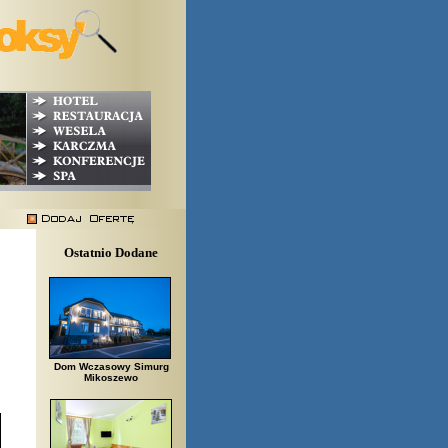
Ostatnio Dodane
Dom Wczasowy Simurg
Mikoszewo