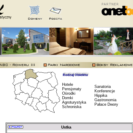
Hotele
Sanatoria
Pensjonaty
Konferencje
Ośrodki
Hippika
Domki
Gastronomia
Agroturystyka
Pałace Dwory
Schroniska
Ustka