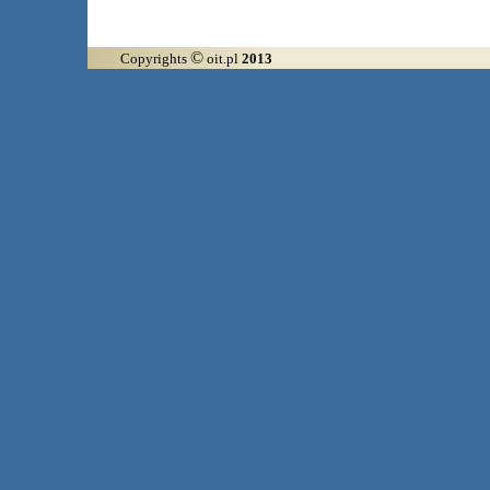
©
Copyrights
oit.pl
2013