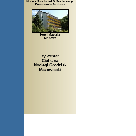
Noce i Dnie Hotel & Restauracja
Konstancin Jeziorna
Hotel Mazuria
Mr gowo
sylwester
Ciel cina
Noclegi Grodzisk
Mazowiecki
Arłamów, Augustów, Babice St