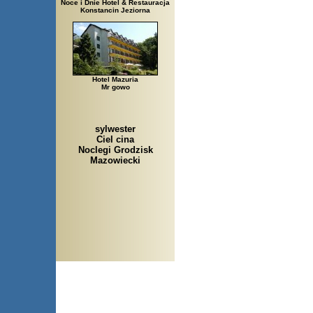
Noce i Dnie Hotel & Restauracja
Konstancin Jeziorna
Hotel Mazuria
Mr gowo
sylwester
Ciel cina
Noclegi Grodzisk
Mazowiecki
Arłamów, Augustów, Babice