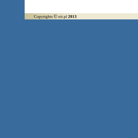
©
Copyrights
oit.pl
2013