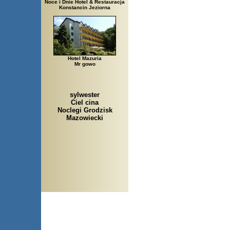
Noce i Dnie Hotel & Restauracja
Konstancin Jeziorna
Hotel Mazuria
Mr gowo
sylwester
Ciel cina
Noclegi Grodzisk
Mazowiecki
Arłamów, Augustów, Babice S