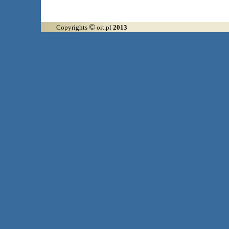
©
Copyrights
oit.pl
2013