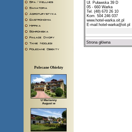
Ul. Puławska 39 D
05 - 660 Warka
Tel. (48) 670 26 10
Kom. 504 246 037
www.hotel-warka.oit.pl
E-mail:
hotel-warka@oit.pl
Strona główna
Polecane Obiekty
U Marianny
August w