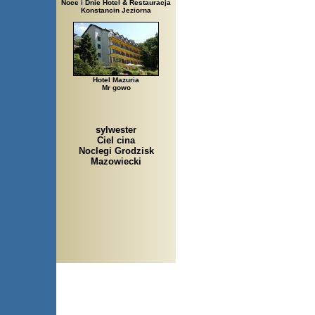
Noce i Dnie Hotel & Restauracja
Konstancin Jeziorna
Hotel Mazuria
Mr gowo
sylwester
Ciel cina
Noclegi Grodzisk
Mazowiecki
Arłamów, Augustów, Babice S