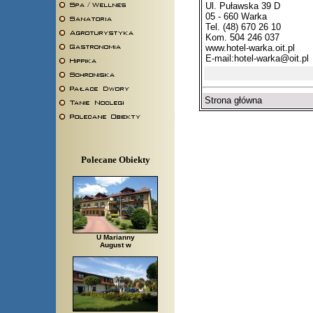
Ul. Puławska 39 D
05 - 660 Warka
Tel. (48) 670 26 10
Kom. 504 246 037
www.hotel-warka.oit.pl
E-mail:
hotel-warka@oit.pl
Strona główna
Polecane Obiekty
U Marianny
August w