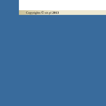
©
Copyrights
oit.pl
2013